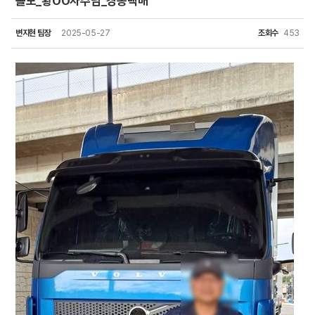
볼보_황OO차주님_경동택배
변지현 팀장
2025-05-27
조회수
453